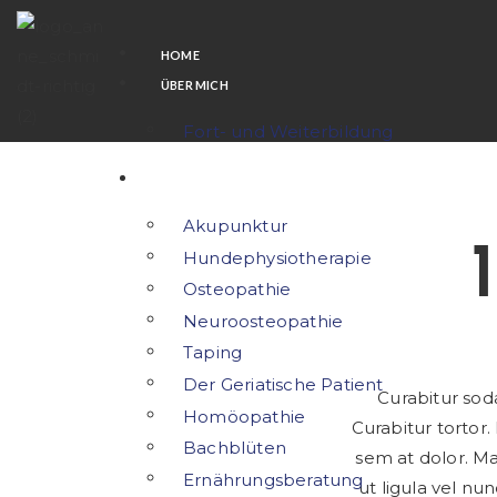
HOME
ÜBER MICH
Fort- und Weiterbildung
MEINE LEISTUNGEN
Akupunktur
Hundephysiotherapie
Osteopathie
Neuroosteopathie
Taping
Der Geriatische Patient
Curabitur soda
Homöopathie
Curabitur tortor
Bachblüten
sem at dolor. Ma
Ernährungsberatung
ut ligula vel nun