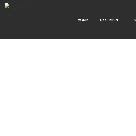
HOME
ÜBER MICH
M
Pferde