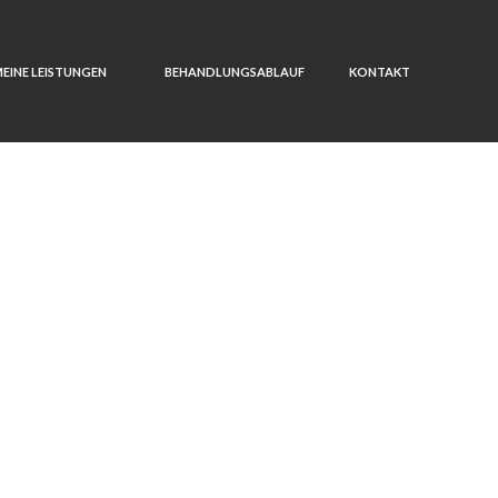
EINE LEISTUNGEN
BEHANDLUNGSABLAUF
KONTAKT
gestützes C